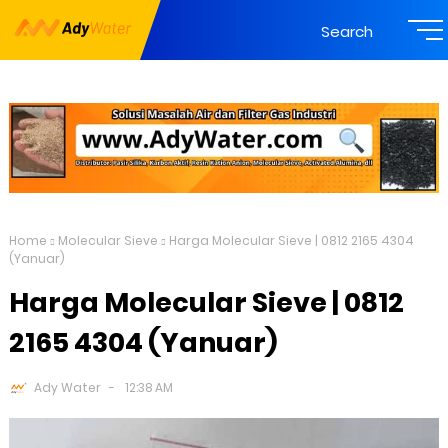
Search
Home
Molecular Sieve
Harga Molecular Sieve | 0812 2165 4304
(Yanuar)
Harga Molecular Sieve | 0812
2165 4304 (Yanuar)
Ady Water
12:38 AM