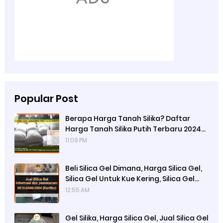
Popular Post
Berapa Harga Tanah Silika? Daftar
Harga Tanah Silika Putih Terbaru 2024
di Ady Water
11:09 PM
Beli Silica Gel Dimana, Harga Silica Gel,
Silica Gel Untuk Kue Kering, Silica Gel
Untuk Makanan
12:55 AM
Gel Silika, Harga Silica Gel, Jual Silica Gel