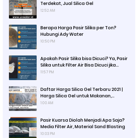
Terdekat, Jual Silica Gel
12:52 AM
Berapa Harga Pasir Silika per Ton?
Hubungi Ady Water
10:50 PM
Apakah Pasir Silika bisa Dicuci? Ya, Pasir
Silika untuk Filter Air Bisa Dicuci jika
Sudah Kotor
11:57 PM
Daftar Harga Silica Gel Terbaru 2021 |
Harga Silica Gel untuk Makanan,
Desikator, Kamera, Elektrik, Sepatu, Tas,
1:00 AM
Baju, Pakaian | Jual Silica Gel Jakarta
Pasir Kuarsa Diolah Menjadi Apa Saja?
Media Filter Air, Material Sand Blasting
10:03 PM