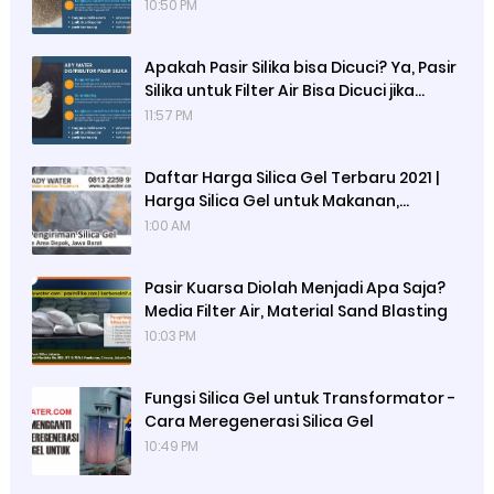
10:50 PM
Apakah Pasir Silika bisa Dicuci? Ya, Pasir
Silika untuk Filter Air Bisa Dicuci jika
Sudah Kotor
11:57 PM
Daftar Harga Silica Gel Terbaru 2021 |
Harga Silica Gel untuk Makanan,
Desikator, Kamera, Elektrik, Sepatu, Tas,
1:00 AM
Baju, Pakaian | Jual Silica Gel Jakarta
Pasir Kuarsa Diolah Menjadi Apa Saja?
Media Filter Air, Material Sand Blasting
10:03 PM
Fungsi Silica Gel untuk Transformator -
Cara Meregenerasi Silica Gel
10:49 PM