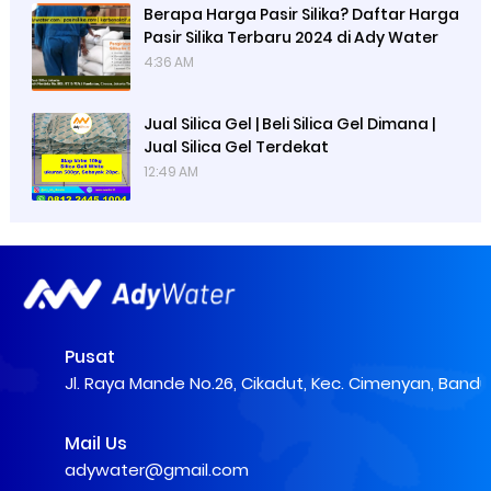
Berapa Harga Pasir Silika? Daftar Harga
Pasir Silika Terbaru 2024 di Ady Water
4:36 AM
Jual Silica Gel | Beli Silica Gel Dimana |
Jual Silica Gel Terdekat
12:49 AM
Pusat
Jl. Raya Mande No.26, Cikadut, Kec. Cimenyan, Band
Mail Us
adywater@gmail.com