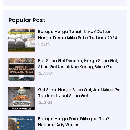
Popular Post
Berapa Harga Tanah Silika? Daftar
Harga Tanah Silika Putih Terbaru 2024
di Ady Water
11:09 PM
Beli Silica Gel Dimana, Harga Silica Gel,
Silica Gel Untuk Kue Kering, Silica Gel
Untuk Makanan
12:55 AM
Gel Silika, Harga Silica Gel, Jual Silica Gel
Terdekat, Jual Silica Gel
12:52 AM
Berapa Harga Pasir Silika per Ton?
Hubungi Ady Water