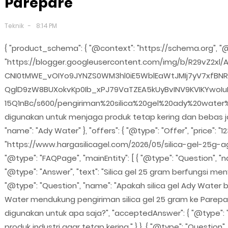
Parepare
Teknik
8:14 PM
{ "product_schema": { "@context": "https://schema.org", "@t
"https://blogger.googleusercontent.com/img/b/R29vZ2x
CNI0tMWE_vOIYo9JYNZS0WM3hl0iE5WblEaWtJMIj7yV7xfBN
QglD9zW8BUXokvKp0Ib_xPJ79VaTZEA5kUyBvINV9KVIKYwoIu
15Q1nBc/s600/pengiriman%20silica%20gel%20ady%20water%20
digunakan untuk menjaga produk tetap kering dan bebas ja
"name": "Ady Water" }, "offers": { "@type": "Offer", "price": "12
"https://www.hargasilicagel.com/2026/05/silica-gel-25g-ag
"@type": "FAQPage", "mainEntity": [ { "@type": "Question", 
"@type": "Answer", "text": "Silica gel 25 gram berfungsi m
"@type": "Question", "name": "Apakah silica gel Ady Water bi
Water mendukung pengiriman silica gel 25 gram ke Parepare d
digunakan untuk apa saja?", "acceptedAnswer": { "@type": "
produk industri agar tetap kering." } }, { "@type": "Questio