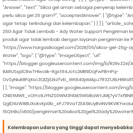
"Answer", "text": "Silica gel aman sebagai penyerap kelemba
perlu silica gel 25 gram?", "acceptedAnswer": { "@type": "
agar tetap terlindungi dari kelembapan." } } ] }, "article_sch
25G Agar Tidak Lembab - Ady Water Support Pengiriman ke P
produk agar tidak lembab dengan layanan pengiriman ke Parep
"https://www.hargasilicagel.com/2026/05/silica-gel-25g-aga
Water", "logo": { "@type": "ImageObject", "url":
"https://blogger.googleusercontent.com/img/b/R29vZ2x
8ARUSqdC6wTHlwcIik-Rgst94Jotc2MB9DcjFwFBmPq-
OvSyNiuk8FqXsc3QlZj0zkzfvEi_WK640jxMApJ7R3Z1J6LHI6Ks
} }, "image": "https://blogger.googleusercontent.com/i
CNI0tMWE_vOIYo9JYNZS0WM3hl0iE5WblEaWtJMIj7yV7xfBN
QglD9zW8BUXokvKp0Ib_xPJ79VaTZEA5kUyBvINV9KVIKYwoIu
15Q1nBc/s600/pengiriman%20silica%20gel%20ady%20water%
Kelembapan udara yang tinggi dapat menyebabkan 